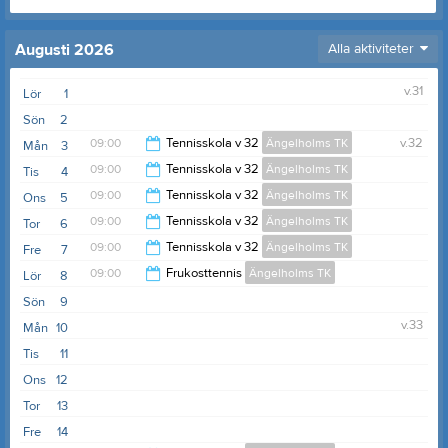
Augusti 2026
Alla aktiviteter
v.31
Lör
1
Sön
2
09:00
Tennisskola v 32
Ängelholms TK
v.32
Mån
3
09:00
Tennisskola v 32
Ängelholms TK
Tis
4
12:00
09:00
Tennisskola v 32
Ängelholms TK
Ons
5
12:00
09:00
Tennisskola v 32
Ängelholms TK
Tor
6
12:00
09:00
Tennisskola v 32
Ängelholms TK
Fre
7
12:00
09:00
Frukosttennis
Ängelholms TK
Lör
8
12:00
Sön
9
11:00
v.33
Mån
10
Tis
11
Ons
12
Tor
13
Fre
14